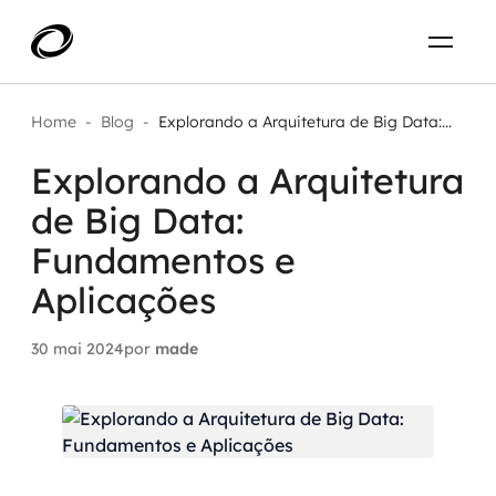
Sobre
PT-BR
Home
-
Blog
-
Explorando a Arquitetura de Big Data:...
Explorando a Arquitetura
O que resolvemos
ENTRE EM CONTATO
de Big Data:
Aplicar IA com impacto real
Projetos
Fundamentos e
AI / Machine Learning
Aplicações
Carreira
IA Generativa
30 mai 2024
por
made
Agentes de IA
Aceleradores de IA