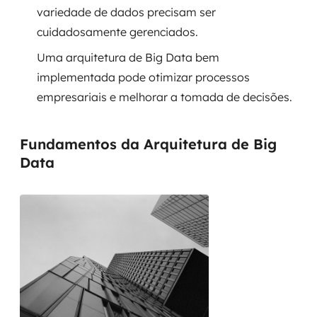
variedade de dados precisam ser
SRE / DevOps
cuidadosamente gerenciados.
Uma arquitetura de Big Data bem
Monitoramento 24x7
implementada pode otimizar processos
empresariais e melhorar a tomada de decisões.
Suporte a banco de dados
FinOps
Fundamentos da Arquitetura de Big
Data
Billing Cloud
Gestão de infraestrutura
Escalar com segurança
Pentest
DevSecOps