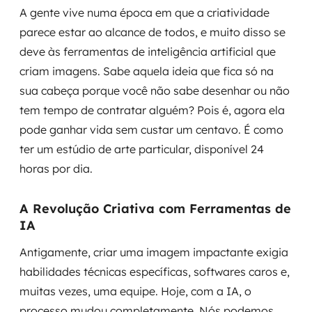
A gente vive numa época em que a criatividade
MSS
parece estar ao alcance de todos, e muito disso se
Consultoria de segurança
deve às ferramentas de inteligência artificial que
criam imagens. Sabe aquela ideia que fica só na
Simulação de Phishing
sua cabeça porque você não sabe desenhar ou não
tem tempo de contratar alguém? Pois é, agora ela
Segurança de aplicações e Cloud
pode ganhar vida sem custar um centavo. É como
ter um estúdio de arte particular, disponível 24
horas por dia.
A Revolução Criativa com Ferramentas de
IA
Antigamente, criar uma imagem impactante exigia
habilidades técnicas específicas, softwares caros e,
muitas vezes, uma equipe. Hoje, com a IA, o
processo mudou completamente. Nós podemos