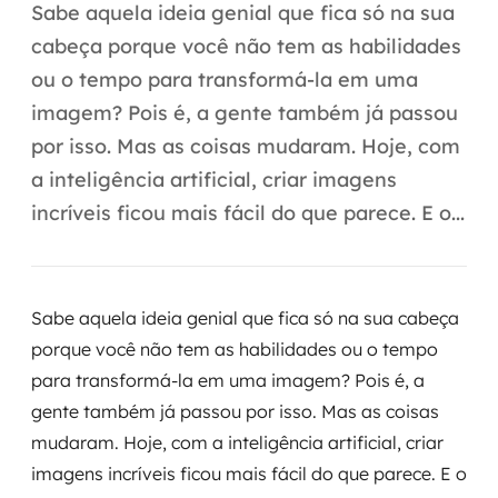
Automação inteligente
Sabe aquela ideia genial que fica só na sua
cabeça porque você não tem as habilidades
Integração de IA
ou o tempo para transformá-la em uma
RPA e hiperautomação
imagem? Pois é, a gente também já passou
por isso. Mas as coisas mudaram. Hoje, com
AI Day
a inteligência artificial, criar imagens
Transformar dados em decisão
incríveis ficou mais fácil do que parece. E o...
Data Analytics
Engenharia de dados
Sabe aquela ideia genial que fica só na sua cabeça
porque você não tem as habilidades ou o tempo
Data Platforms
para transformá-la em uma imagem? Pois é, a
gente também já passou por isso. Mas as coisas
Business Intelligence
mudaram. Hoje, com a inteligência artificial, criar
Data Lakes & Warehouses
imagens incríveis ficou mais fácil do que parece. E o