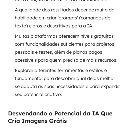
A qualidade dos resultados depende muito da
SRE / DevOps
habilidade em criar 'prompts' (comandos de
texto) claros e descritivos para a IA.
Monitoramento 24x7
Muitas plataformas oferecem níveis gratuitos
Suporte a banco de dados
com funcionalidades suficientes para projetos
pessoais e testes, além de planos pagos
FinOps
acessíveis para quem precisa de mais recursos.
Billing Cloud
Explorar diferentes ferramentas e estilos é
fundamental para descobrir qual delas melhor
Gestão de infraestrutura
se adapta às suas necessidades e para expandir
Escalar com segurança
seu potencial criativo.
Pentest
Desvendando o Potencial da IA Que
Cria Imagens Grátis
DevSecOps