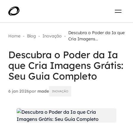
Sobre
PT-BR
Descubra o Poder da Ia que
Home
-
Blog
-
Inovação
-
Cria Imagens...
O que resolvemos
ENTRE EM CONTATO
Descubra o Poder da Ia
que Cria Imagens Grátis:
Aplicar IA com impacto real
Projetos
Seu Guia Completo
AI / Machine Learning
Carreira
IA Generativa
6 jan 2026
por
made
INOVAÇÃO
Agentes de IA
Aceleradores de IA