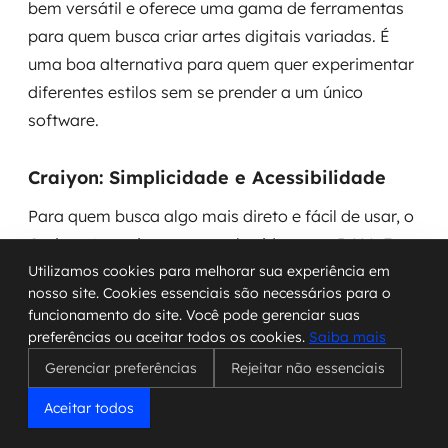
bem versátil e oferece uma gama de ferramentas
para quem busca criar artes digitais variadas. É
uma boa alternativa para quem quer experimentar
diferentes estilos sem se prender a um único
software.
Craiyon: Simplicidade e Acessibilidade
Para quem busca algo mais direto e fácil de usar, o
Craiyon (anteriormente conhecido como DALL-E
mini) é uma excelente escolha. Ele se concentra na
Utilizamos cookies para melhorar sua experiência em
nosso site. Cookies essenciais são necessários para o
simplicidade, permitindo gerar imagens a partir de
funcionamento do site. Você pode gerenciar suas
descrições de texto com poucos cliques. Embora
preferências ou aceitar todos os cookies.
Saiba mais
possa não ter a mesma profundidade de controle
Gerenciar preferências
Rejeitar não essenciais
de outras ferramentas, sua acessibilidade o torna
Aceitar todos
ideal para testes rápidos e para quem está
começando a explorar a criação de imagens com