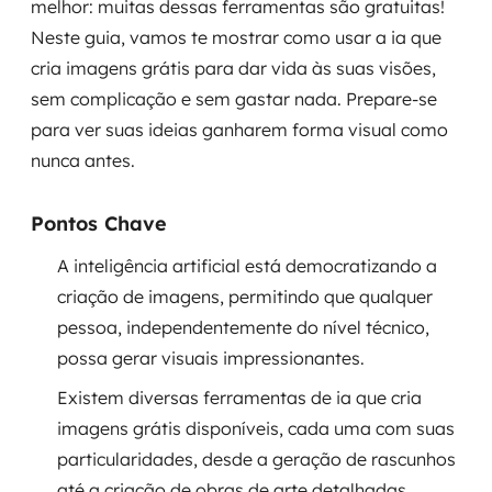
melhor: muitas dessas ferramentas são gratuitas!
Governança de dados
Neste guia, vamos te mostrar como usar a ia que
cria imagens grátis para dar vida às suas visões,
Modernização de aplicações
sem complicação e sem gastar nada. Prepare-se
Desenvolvimento web e mobile
para ver suas ideias ganharem forma visual como
nunca antes.
Modernização tecnológica
Pontos Chave
Arquitetura de soluções
A inteligência artificial está democratizando a
Migração para Cloud
criação de imagens, permitindo que qualquer
pessoa, independentemente do nível técnico,
Transformação digital
possa gerar visuais impressionantes.
UX / UI design
Existem diversas ferramentas de ia que cria
imagens grátis disponíveis, cada uma com suas
Sustentar operações com eficiência
particularidades, desde a geração de rascunhos
Sustentação de aplicações
até a criação de obras de arte detalhadas.