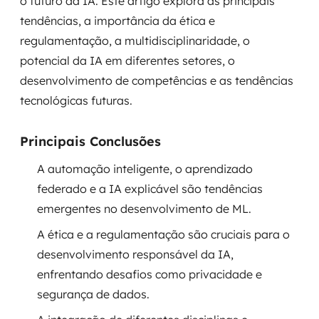
o futuro da IA. Este artigo explora as principais
Governança de dados
tendências, a importância da ética e
regulamentação, a multidisciplinaridade, o
Modernização de aplicações
potencial da IA em diferentes setores, o
desenvolvimento de competências e as tendências
Desenvolvimento web e mobile
tecnológicas futuras.
Modernização tecnológica
Principais Conclusões
Arquitetura de soluções
A automação inteligente, o aprendizado
Migração para Cloud
federado e a IA explicável são tendências
emergentes no desenvolvimento de ML.
Transformação digital
A ética e a regulamentação são cruciais para o
UX / UI design
desenvolvimento responsável da IA,
enfrentando desafios como privacidade e
Sustentar operações com eficiência
segurança de dados.
Sustentação de aplicações