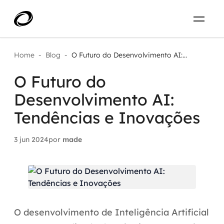
Sobre
PT-BR
Home
-
Blog
-
O Futuro do Desenvolvimento AI:...
O Futuro do
O que resolvemos
ENTRE EM CONTATO
Desenvolvimento AI:
Aplicar IA com impacto real
Projetos
Tendências e Inovações
AI / Machine Learning
3 jun 2024
por
made
Carreira
IA Generativa
Agentes de IA
Aceleradores de IA
O desenvolvimento de Inteligência Artificial