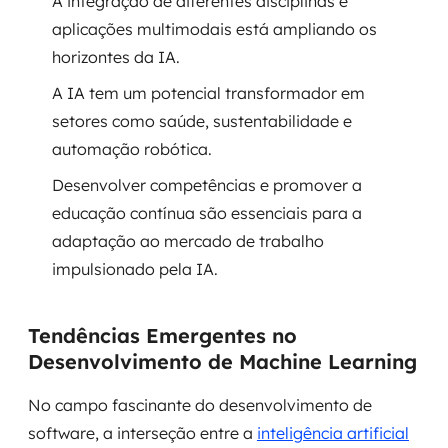
A integração de diferentes disciplinas e
aplicações multimodais está ampliando os
SRE / DevOps
horizontes da IA.
Monitoramento 24x7
A IA tem um potencial transformador em
setores como saúde, sustentabilidade e
Suporte a banco de dados
automação robótica.
Desenvolver competências e promover a
FinOps
educação contínua são essenciais para a
Billing Cloud
adaptação ao mercado de trabalho
impulsionado pela IA.
Gestão de infraestrutura
Escalar com segurança
Tendências Emergentes no
Desenvolvimento de Machine Learning
Pentest
No campo fascinante do desenvolvimento de
DevSecOps
software, a interseção entre a
inteligência artificial