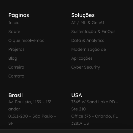
Páginas
Soluções
Inicio
AI / ML & GenAI
Sobre
Sustentação & FinOps
O que resolvemos
Data & Analytics
Projetos
Modernização de
Blog
Aplicações
Carreira
Cyber Security
Contato
Brasil
USA
Av. Paulista, 1159 – 15º
7345 W Sand Lake RD –
andar
Ste 210
01311-200 – São Paulo –
Office 373 – Orlando, FL
SP
32819 US
Telefone: +55 11 4560-
Telefone: +1 (407) 270-