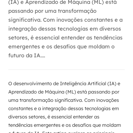
Automação inteligente
(IA) e Aprendizado de Máquina (ML) está
passando por uma transformação
Integração de IA
significativa. Com inovações constantes e a
RPA e hiperautomação
integração dessas tecnologias em diversos
setores, é essencial entender as tendências
AI Day
emergentes e os desafios que moldam o
futuro da IA....
Transformar dados em decisão
Data Analytics
O desenvolvimento de Inteligência Artificial (IA) e
Engenharia de dados
Aprendizado de Máquina (ML) está passando por
Data Platforms
uma transformação significativa. Com inovações
constantes e a integração dessas tecnologias em
Business Intelligence
diversos setores, é essencial entender as
tendências emergentes e os desafios que moldam
Data Lakes & Warehouses