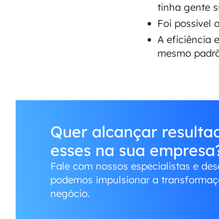
tinha gente s
Foi possível 
A eficiência 
mesmo padrã
Quer alcançar result
esses na sua empresa
Fale com nossos especialistas e de
podemos impulsionar a transformaçã
negócio.