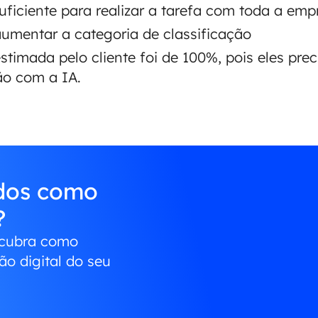
uficiente para realizar a tarefa com toda a em
aumentar a categoria de classificação
estimada pelo cliente foi de 100%, pois eles pre
o com a IA.
ados como
?
scubra como
o digital do seu