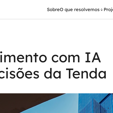
Sobre
O que resolvemos
Proj
/ Machine Learning
Automação inteligente
Generativa
Integração de IA
timento com IA
ntes de IA
RPA e hiperautomação
leradores de IA
AI Day
cisões da Tenda