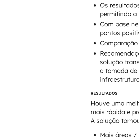
Os resultado
permitindo a 
Com base nes
pontos positi
Comparação d
Recomendaçõe
solução tran
a tomada de 
infraestrutur
RESULTADOS
Houve uma melho
mais rápida e pr
A solução tornou
Mais áreas /